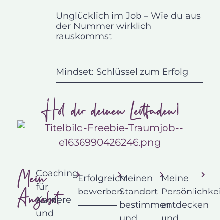
Unglücklich im Job – Wie du aus
der Nummer wirklich
rauskommst
Mindset: Schlüssel zum Erfolg
Hol dir deinen Leitfaden!
Mein
Coaching
Erfolgreich
Meinen
Meine
für
Angebot
bewerben
Standort
Persönlichkei
Karriere
bestimmen
entdecken
und
und
und