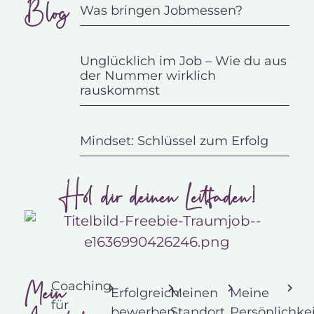
Blog
Was bringen Jobmessen?
Unglücklich im Job – Wie du aus
der Nummer wirklich
rauskommst
Mindset: Schlüssel zum Erfolg
Hol dir deinen Leitfaden!
Mein
Coaching
Erfolgreich
Meinen
Meine
für
bewerben
Standort
Persönlichkei