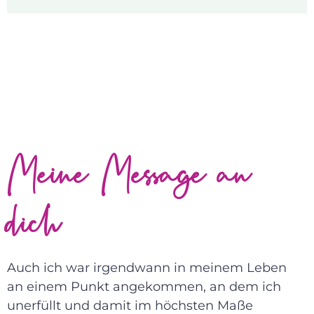
Meine Message an
dich
Auch ich war irgendwann in meinem Leben
an einem Punkt angekommen, an dem ich
unerfüllt und damit im höchsten Maße