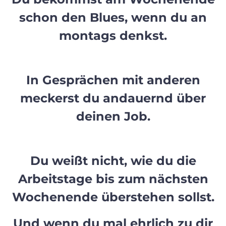
schon den Blues, wenn du an
montags denkst.
In Gesprächen mit anderen
meckerst du andauernd über
deinen Job.
Du weißt nicht, wie du die
Arbeitstage bis zum nächsten
Wochenende überstehen sollst.
Und wenn du mal ehrlich zu dir